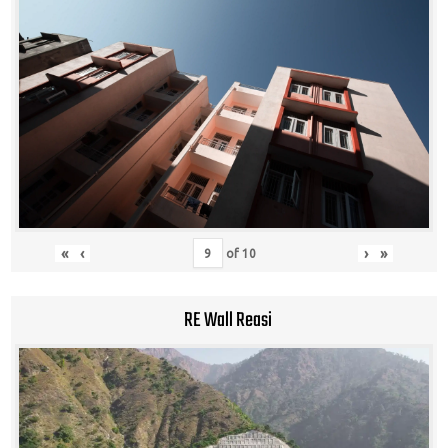
«
‹
›
»
of
10
RE Wall Reasi